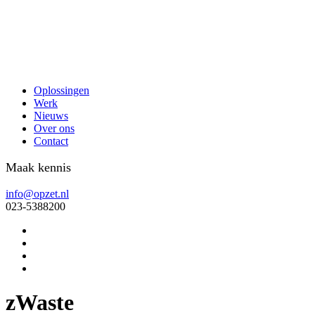
Oplossingen
Werk
Nieuws
Over ons
Contact
Maak kennis
info@opzet.nl
023-5388200
zWaste